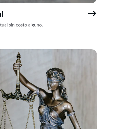
→
l
ual sin costo alguno.